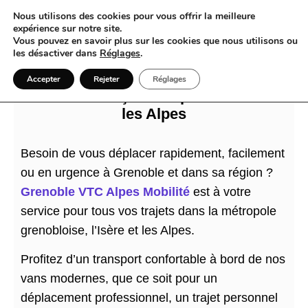
Nous utilisons des cookies pour vous offrir la meilleure
expérience sur notre site.
Vous pouvez en savoir plus sur les cookies que nous utilisons ou
les désactiver dans
Réglages
.
VTC et Grenoble : quand le van devient
Accepter
Rejeter
Réglages
la meilleure façon d’explorer l’Isère et
les Alpes
Besoin de vous déplacer rapidement, facilement
ou en urgence à Grenoble et dans sa région ?
Grenoble VTC Alpes Mobilité
est à votre
service pour tous vos trajets dans la métropole
grenobloise, l’Isère et les Alpes.
Profitez d’un transport confortable à bord de nos
vans modernes, que ce soit pour un
déplacement professionnel, un trajet personnel