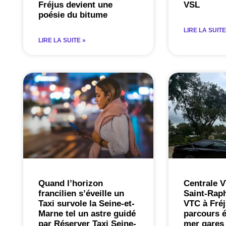
Fréjus devient une
VSL
poésie du bitume
LIRE LA SUITE
LIRE LA SUITE »
Quand l’horizon
Centrale V
francilien s’éveille un
Saint-Raph
Taxi survole la Seine-et-
VTC à Fré
Marne tel un astre guidé
parcours é
par Réserver Taxi Seine-
mer gares