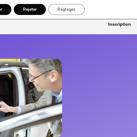
er
Rejeter
Réglages
itures
Bâtiment, Artisans & Électriciens
Déménageur
Divers
Inscription