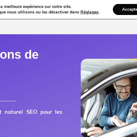
a meilleure expérience sur notre site.
Accept
ires & Blogs
Web
Taxi
VTC
Ambulance
Locations De Vo
que nous utilisons ou les désactiver dans
Réglages
.
ions de
t naturel SEO pour les