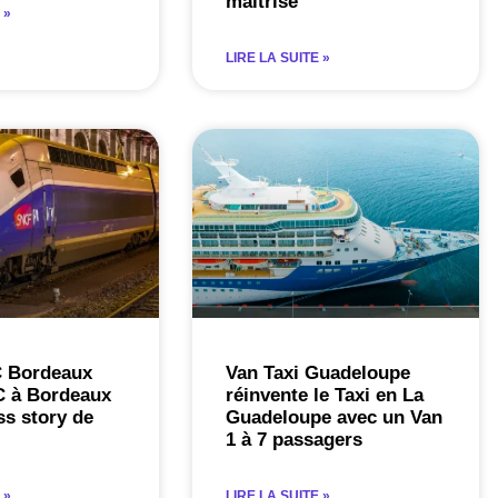
maîtrisé
 »
LIRE LA SUITE »
C Bordeaux
Van Taxi Guadeloupe
C à Bordeaux
réinvente le Taxi en La
s story de
Guadeloupe avec un Van
1 à 7 passagers
 »
LIRE LA SUITE »