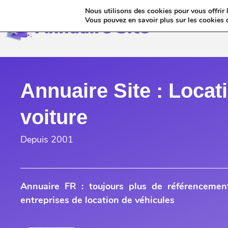
Nous utilisons des cookies pour vous offrir l
Annua
Vous pouvez en savoir plus sur les cookies 
Annuaire Site : Locat
voiture
Depuis 2001
Annuaire FR : toujours plus de référencemen
entreprises de location de véhicules