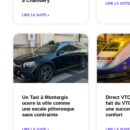
à Chambéry
LIRE LA SUITE
LIRE LA SUITE »
Un Taxi à Montargis
Direct VT
ouvre la ville comme
fait du VT
une escale pittoresque
une succes
sans contrainte
confort
LIRE LA SUITE »
LIRE LA SUITE