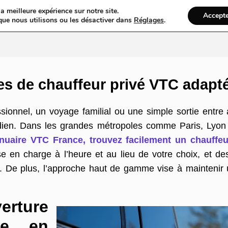
a meilleure expérience sur notre site.
Accept
ires & Blogs
Web
Taxi
VTC
Ambulance
Locations De Vo
que nous utilisons ou les désactiver dans
Réglages
.
es de chauffeur privé VTC adap
onnel, un voyage familial ou une simple sortie entre a
idien. Dans les grandes métropoles comme Paris, Lyon o
uaire VTC France, trouvez facilement un chauffeu
se en charge à l’heure et au lieu de votre choix, et d
. De plus, l’approche haut de gamme vise à maintenir un
ure
ue en