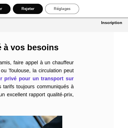
er
Rejeter
Réglages
itures
Bâtiment, Artisans & Électriciens
Déménageur
Divers
Inscription
té à vos besoins
mis, faire appel à un chauffeur
u Toulouse, la circulation peut
r privé pour un transport sur
es tarifs toujours communiqués à
 excellent rapport qualité-prix,