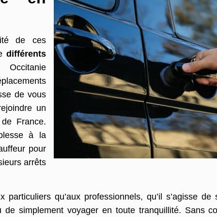
vité de ces
de
différents
 Occitanie
éplacements
isse de vous
ejoindre un
 de France.
plesse à la
auffeur pour
sieurs arrêts
particuliers qu’aux professionnels, qu’il s’agisse de 
 ou de simplement voyager en toute tranquillité. Sans co