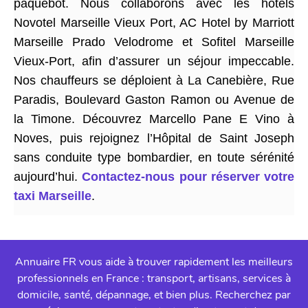
paquebot. Nous collaborons avec les hôtels
Novotel Marseille Vieux Port, AC Hotel by Marriott
Marseille Prado Velodrome et Sofitel Marseille
Vieux-Port, afin d’assurer un séjour impeccable.
Nos chauffeurs se déploient à La Canebière, Rue
Paradis, Boulevard Gaston Ramon ou Avenue de
la Timone. Découvrez Marcello Pane E Vino à
Noves, puis rejoignez l’Hôpital de Saint Joseph
sans conduite type bombardier, en toute sérénité
aujourd’hui.
Contactez-nous pour réserver votre
taxi Marseille
.
Annuaire FR vous aide à trouver rapidement les meilleurs
professionnels en France : transport, artisans, services à
domicile, santé, dépannage, et bien plus. Recherchez par