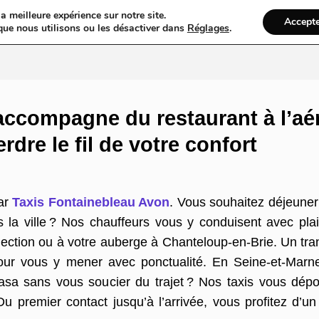
a meilleure expérience sur notre site.
Accept
ires & Blogs
Web
Taxi
VTC
Ambulance
Locations De Vo
que nous utilisons ou les désactiver dans
Réglages
.
accompagne du restaurant à l’aé
erdre le fil de votre confort
par
Taxis Fontainebleau Avon
. Vous souhaitez déjeuner
la ville ? Nos chauffeurs vous y conduisent avec pla
llection ou à votre auberge à Chanteloup-en-Brie. Un tra
r vous y mener avec ponctualité. En Seine-et-Marne,
Casa sans vous soucier du trajet ? Nos taxis vous dép
 premier contact jusqu’à l’arrivée, vous profitez d’un 