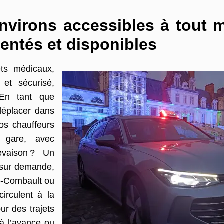
environs accessibles à tout
entés et disponibles
ets médicaux,
et sécurisé,
 En tant que
 déplacer dans
Nos chauffeurs
 gare, avec
evaison ? Un
 sur demande,
t-Combault ou
circulent à la
r des trajets
 à l’avance ou