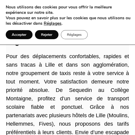
Nous utilisons des cookies pour vous offrir la meilleure
expérience sur notre site.
Vous pouvez en savoir plus sur les cookies que nous utilisons ou
les désactiver dans
Réglages
.
Taxi à Lille votre allié pour des trajets
Accepter
Rejeter
Réglages
agréables et sans le moindre stress
Pour des déplacements confortables, rapides et
sans tracas à Lille et dans son agglomération,
notre groupement de taxis reste à votre service à
tout moment. Votre satisfaction demeure notre
priorité absolue. De Sequedin au Collège
Montaigne, profitez d’un service de transport
scolaire fiable et ponctuel. Grâce à nos
partenariats avec plusieurs hôtels de Lille (Moulins,
Hellemmes, Fives), nous proposons des tarifs
préférentiels à leurs clients. Envie d’une escapade