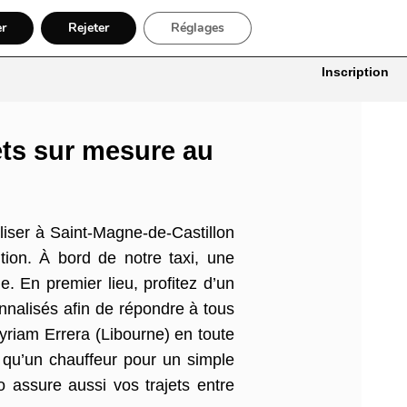
er
Rejeter
Réglages
itures
Bâtiment, Artisans & Électriciens
Déménageur
Divers
Inscription
ets sur mesure au
aliser à Saint-Magne-de-Castillon
on. À bord de notre taxi, une
. En premier lieu, profitez d’un
nnalisés afin de répondre à tous
yriam Errera (Libourne) en toute
s qu’un chauffeur pour un simple
 assure aussi vos trajets entre