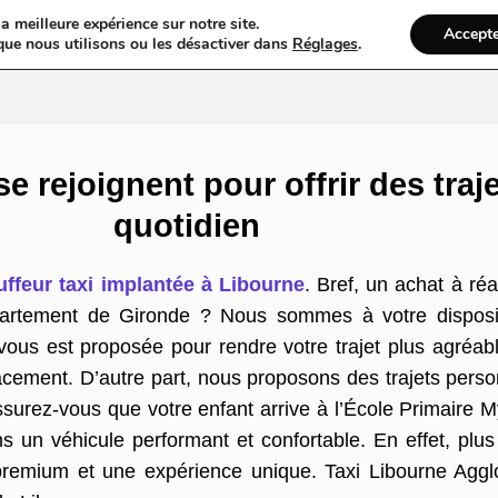
a meilleure expérience sur notre site.
Accept
ires & Blogs
Web
Taxi
VTC
Ambulance
Locations De Vo
que nous utilisons ou les désactiver dans
Réglages
.
e rejoignent pour offrir des traj
quotidien
uffeur taxi implantée à Libourne
. Bref, un achat à ré
rtement de Gironde ? Nous sommes à votre dispositi
ous est proposée pour rendre votre trajet plus agréable
acement. D’autre part, nous proposons des trajets perso
urez-vous que votre enfant arrive à l’École Primaire M
s un véhicule performant et confortable. En effet, plu
 premium et une expérience unique. Taxi Libourne Agglo