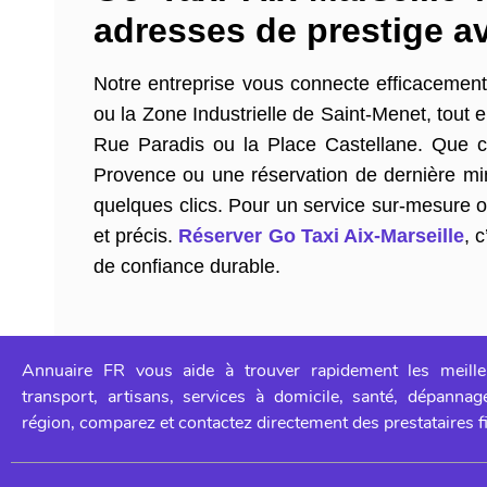
adresses de prestige av
Notre entreprise vous connecte efficacement a
ou la Zone Industrielle de Saint-Menet, tout 
Rue Paradis ou la Place Castellane. Que c
Provence ou une réservation de dernière mi
quelques clics. Pour un service sur-mesure o
et précis.
Réserver Go Taxi Aix-Marseille
, 
de confiance durable.
Annuaire FR vous aide à trouver rapidement les meille
transport, artisans, services à domicile, santé, dépanna
région, comparez et contactez directement des prestataires f