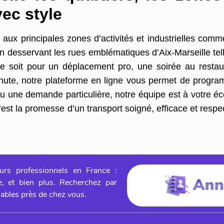
ec style
ux principales zones d’activités et industrielles comme
en desservant les rues emblématiques d’Aix-Marseille tel
e soit pour un déplacement pro, une soirée au restau
nute, notre plateforme en ligne vous permet de progra
u une demande particulière, notre équipe est à votre éco
c’est la promesse d’un transport soigné, efficace et respe
urs professionnels en France :
ge, et bien plus. Recherchez par
iables près de chez vous.