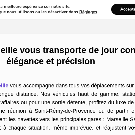
a meilleure expérience sur notre site.
Accept
ires & Blogs
Web
Taxi
VTC
Ambulance
Locations De Vo
que nous utilisons ou les désactiver dans
Réglages
.
ille vous transporte de jour co
élégance et précision
ille
vous accompagne dans tous vos déplacements sur la
 longue distance. Nos véhicules haut de gamme, stati
’affaires ou pour une sortie détente, profitez du luxe d
une réunion à Saint-Rémy-de-Provence ou de partir en
t les navettes vers les principales gares : Marseille-
nt à chaque situation, même imprévue, et réajustent vo