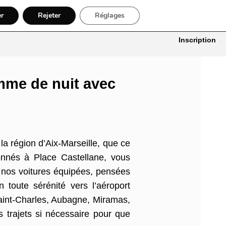
er
Rejeter
Réglages
itures
Bâtiment, Artisans & Électriciens
Déménageur
Divers
Inscription
mme de nuit avec
 région d’Aix-Marseille, que ce
onnés à Place Castellane, vous
e nos voitures équipées, pensées
 toute sérénité vers l’aéroport
Saint-Charles, Aubagne, Miramas,
s trajets si nécessaire pour que