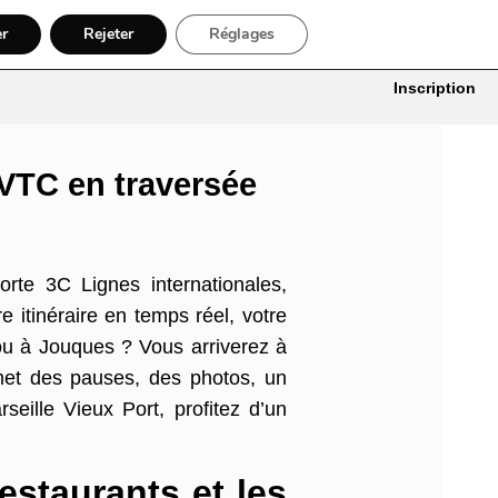
er
Rejeter
Réglages
itures
Bâtiment, Artisans & Électriciens
Déménageur
Divers
Inscription
VTC en traversée
orte 3C Lignes internationales,
e itinéraire en temps réel, votre
 ou à Jouques ? Vous arriverez à
rmet des pauses, des photos, un
eille Vieux Port, profitez d’un
estaurants et les