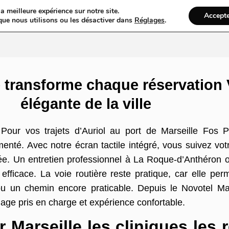
a meilleure expérience sur notre site.
Accept
ires & Blogs
Web
Taxi
VTC
Ambulance
Locations De Vo
que nous utilisons ou les désactiver dans
Réglages
.
 transforme chaque réservation 
élégante de la ville
Pour vos trajets d’Auriol au port de Marseille Fos P
enté. Avec notre écran tactile intégré, vous suivez votr
imée. Un entretien professionnel à La Roque-d’Anthéron
efficace. La voie routière reste pratique, car elle pe
u un chemin encore praticable. Depuis le Novotel Mars
age pris en charge et expérience confortable.
 Marseille les cliniques les r